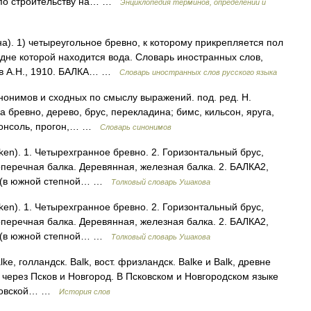
 по строительству на… …
Энциклопедия терминов, определений и
а). 1) четыреугольное бревно, к которому прикрепляется пол
а дне которой находится вода. Словарь иностранных слов,
нов А.Н., 1910. БАЛКА… …
Словарь иностранных слов русского языка
нонимов и сходных по смыслу выражений. под. ред. Н.
а бревно, дерево, брус, перекладина; бимс, кильсон, яруга,
, консоль, прогон,… …
Словарь синонимов
ken). 1. Четырехгранное бревно. 2. Горизонтальный брус,
оперечная балка. Деревянная, железная балка. 2. БАЛКА2,
на (в южной степной… …
Толковый словарь Ушакова
ken). 1. Четырехгранное бревно. 2. Горизонтальный брус,
оперечная балка. Деревянная, железная балка. 2. БАЛКА2,
на (в южной степной… …
Толковый словарь Ушакова
e, голландск. Balk, вост. фризландск. Balke и Balk, древне
к через Псков и Новгород. В Псковском и Новгородском языке
Псковской… …
История слов