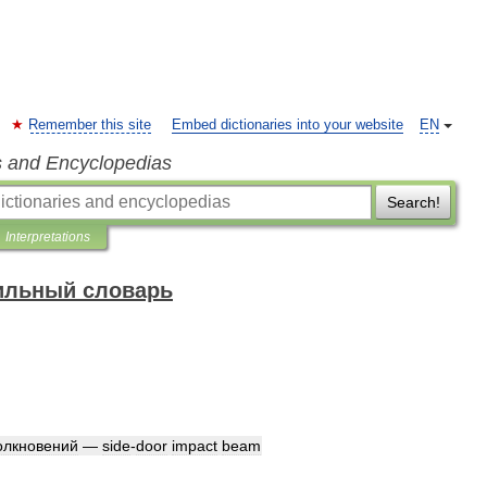
Remember this site
Embed dictionaries into your website
EN
s and Encyclopedias
Search!
Interpretations
ильный словарь
олкновений
—
side
-
door
impact
beam