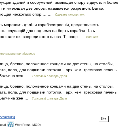
укция зданий и сооружений, имеющая опору в двух или более
т и имеющая две опоры, называется разрезной. Балка,
меющая несколько опор,… …
Словарь строителя
 морскомъ дѣлѣ и кораблестроеніи, представляетъ
нъ, служащій для подъема на бортъ корабля тѣхъ
но ставится впереди этого слова. Т., напр …
Военная
кое словесное ударение
тица, бревно, положенное концами на две стены, на столбы,
та, пола, для подшивки потолка. | арх. кем. тресковая печень.
и. Балчина жен …
Толковый словарь Даля
тица, бревно, положенное концами на две стены, на столбы,
та, пола, для подшивки потолка. | арх. кем. тресковая печень.
и. Балчина жен …
Толковый словарь Даля
Advertising
18+
upal,
WordPress, MODx.