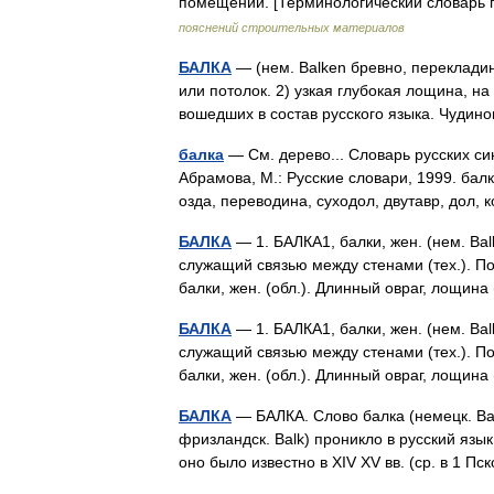
помещений. [Терминологический словарь
пояснений строительных материалов
БАЛКА
— (нем. Balken бревно, перекладин
или потолок. 2) узкая глубокая лощина, н
вошедших в состав русского языка. Чуди
балка
— См. дерево... Словарь русских си
Абрамова, М.: Русские словари, 1999. балк
озда, переводина, суходол, двутавр, дол
БАЛКА
— 1. БАЛКА1, балки, жен. (нем. Bal
служащий связью между стенами (тех.). П
балки, жен. (обл.). Длинный овраг, лощи
БАЛКА
— 1. БАЛКА1, балки, жен. (нем. Bal
служащий связью между стенами (тех.). П
балки, жен. (обл.). Длинный овраг, лощи
БАЛКА
— БАЛКА. Слово балка (немецк. Balk
фризландск. Balk) проникло в русский язы
оно было известно в XIV XV вв. (ср. в 1 