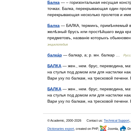
Балка
— – горизонтальная несущая констр
точках. Балка, перекрывающая один проле
перекрывающая несколько пролетов и и
Балка
— БАЛКА, терминъ, примѣняемый въ
желѣзный брусъ или простѣйшаго вида кра
предметовъ, названіе которыхъ обыкновен
энциклопедия
балка́р
— балкар, а; р. мн. балкар …
Русс
БАЛКА
— жен., нем. брус, переводина, ма
на стулья под домом или для настилки нака
Вари уху по балкам, на тресковой печен
БАЛКА
— жен., нем. брус, переводина, ма
на стулья под домом или для настилки нака
Вари уху по балкам, на тресковой печен
© Academic, 2000-2026
Contact us:
Technical Support
,
Dictionaries export
, created on PHP,
Joomla,
Dr