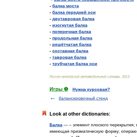
-
балка
моста
-
балка
передней
оси
-
двутавровая
балка
-
изогнутая
балка
-
поперечная
балка
-
продольная
балка
-
решётчатая
балка
-
составная
балка
-
тавровая
балка
-
трубчатая
балка
оси
Русско
-
английский
автомобильный
словарь
.
2013
.
Игры ⚽
Нужна курсовая?
балансировочный стенд
Look at other dictionaries:
Балка
— – элемент плоского перекрытия; 
имеющая призматическую форму; опирающ