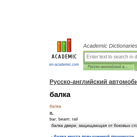
Academic Dictionarie
en-academic.com
Русско-английский автомобильный словарь
Русско-английский автомоб
балка
балка
ж
.
bar
;
beam
;
rail
балка
двери
,
защищающая
от
боковых
ст
-
балка
моста
повышенной
прочности